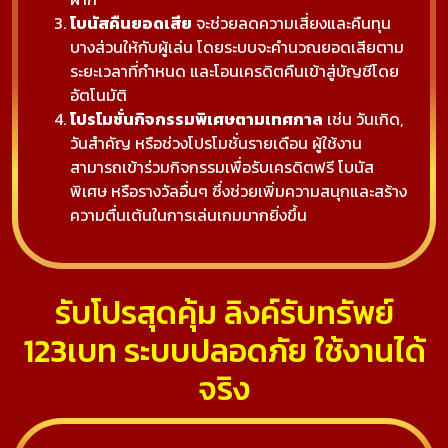
โบนัสคืนยอดเสีย
จะช่วยลดความเสี่ยงและคืนทุน
บางส่วนให้กับผู้เล่น โดยระบบจะคำนวณยอดเสียตาม
ระยะเวลาที่กำหนด และโอนเครดิตคืนเข้าสู่บัญชีโดย
อัตโนมัติ
โปรโมชั่นกิจกรรมพิเศษตามเทศกาล
เช่น วันเกิด,
วันสำคัญ หรือช่วงโปรโมชั่นรายเดือน ผู้ใช้งาน
สามารถเข้าร่วมกิจกรรมเพื่อรับเครดิตฟรี โบนัส
พิเศษ หรือรางวัลอื่นๆ ซึ่งช่วยเพิ่มความสนุกและสร้าง
ความตื่นเต้นในการเล่นเกมมากยิ่งขึ้น
รับโปรสุดคุ้ม ลิงค์รับทรัพย์
123เบท ระบบปลอดภัย ใช้งานได้
จริง