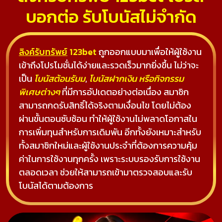
บอกต่อ รับโบนัสไม่จำกัด
ลิงค์รับทรัพย์
123bet
ถูกออกแบบมาเพื่อให้ผู้ใช้งาน
เข้าถึงโปรโมชั่นได้ง่ายและรวดเร็วมากยิ่งขึ้น ไม่ว่าจะ
เป็น
โบนัสต้อนรับม
,
โบนัสฝากเงิน
หรือกิจกรรม
พิเศษต่างๆ
ที่มีการอัปเดตอย่างต่อเนื่อง สมาชิก
สามารถกดรับสิทธิ์ได้จริงตามเงื่อนไข โดยไม่ต้อง
ผ่านขั้นตอนซับซ้อน ทำให้ผู้ใช้งานไม่พลาดโอกาสใน
การเพิ่มทุนสำหรับการเดิมพัน อีกทั้งยังเหมาะสำหรับ
ทั้งสมาชิกใหม่และผู้ใช้งานประจำที่ต้องการความคุ้ม
ค่าในการใช้งานทุกครั้ง เพราะระบบรองรับการใช้งาน
ตลอดเวลา ช่วยให้สามารถเข้ามาตรวจสอบและรับ
โบนัสได้ตามต้องการ