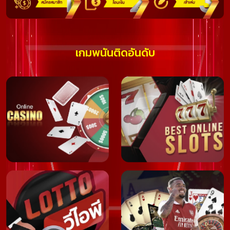
เกมพนันติดอันดับ