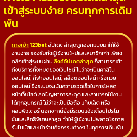
เข้าสู่ระบบง่าย ครบทุกการเดิม
พัน
ทางเข้า
123bet
อัปเดตล่าสุดถูกออกแบบมาให้ใช้
งานง่าย รองรับทั้งผู้ใช้งานใหม่และสมาชิกเก่า เพียง
คลิกเข้าสู่ระบบผ่าน
ลิงค์อัปเดตล่าสุด
ก็สามารถเข้า
ถึงบริการทั้งหมดของเว็บไซต์ ไม่ว่าจะเป็นคาสิโน
ออนไลน์, กีฬาออนไลน์, สล็อตออนไลน์ หรือหวย
ออนไลน์ ซึ่งระบบจะเน้นความรวดเร็วในการโหลด
หน้าเว็บไซต์ ลดปัญหาการสะดุด และสามารถใช้งาน
ได้ทุกอุปกรณ์ ไม่ว่าจะเป็นมือถือ แท็บเล็ต หรือ
คอมพิวเตอร์ นอกจากนี้ยังมีระบบแจ้งเตือนโปรโม
ชั่นและสิทธิพิเศษล่าสุด ทำให้ผู้ใช้งานไม่พลาดโอกาส
รับโบนัสและเข้าร่วมกิจกรรมต่างๆ ในทุกการเดิมพัน