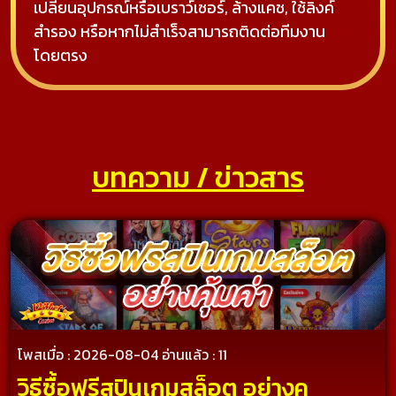
เปลี่ยนอุปกรณ์หรือเบราว์เซอร์, ล้างแคช, ใช้ลิงค์
สำรอง หรือหากไม่สำเร็จสามารถติดต่อทีมงาน
โดยตรง
บทความ / ข่าวสาร
โพสเมื่อ : 2026-08-04
อ่านแล้ว : 11
วิธีซื้อฟรีสปินเกมสล็อต อย่างค