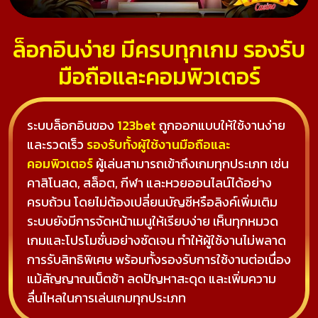
ล็อกอินง่าย มีครบทุกเกม รองรับ
มือถือและคอมพิวเตอร์
ระบบล็อกอินของ
123bet
ถูกออกแบบให้ใช้งานง่าย
และรวดเร็ว
รองรับทั้งผู้ใช้งานมือถือและ
คอมพิวเตอร์
ผู้เล่นสามารถเข้าถึงเกมทุกประเภท เช่น
คาสิโนสด, สล็อต, กีฬา และหวยออนไลน์ได้อย่าง
ครบถ้วน โดยไม่ต้องเปลี่ยนบัญชีหรือลิงค์เพิ่มเติม
ระบบยังมีการจัดหน้าเมนูให้เรียบง่าย เห็นทุกหมวด
เกมและโปรโมชั่นอย่างชัดเจน ทำให้ผู้ใช้งานไม่พลาด
การรับสิทธิพิเศษ พร้อมทั้งรองรับการใช้งานต่อเนื่อง
แม้สัญญาณเน็ตช้า ลดปัญหาสะดุด และเพิ่มความ
ลื่นไหลในการเล่นเกมทุกประเภท