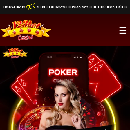
บตรง ไม่ผ่านเอเย่น สมัครง่ายไม่เสียค่าใช้จ่าย มีโปรโมชั่นแจกไม่อั้น และ มีเกมส์คาส
ประชาสัมพันธ์
☰