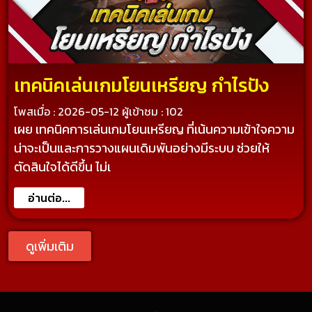
เทคนิคเล่นเกมโยนเหรียญ กำไรปัง
โพสเมื่อ : 2026-05-12
ผู้เข้าชม : 102
เผย เทคนิคการเล่นเกมโยนเหรียญ ที่เน้นความเข้าใจความ
น่าจะเป็นและการวางแผนเดิมพันอย่างมีระบบ ช่วยให้
ตัดสินใจได้ดีขึ้น ไม่เ
อ่านต่อ...
ดูเพิ่มเติม