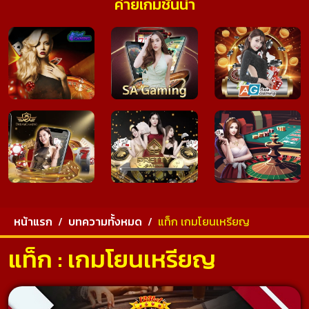
ค่ายเกมชั้นนำ
หน้าแรก
บทความทั้งหมด
แท็ก เกมโยนเหรียญ
แท็ก : เกมโยนเหรียญ