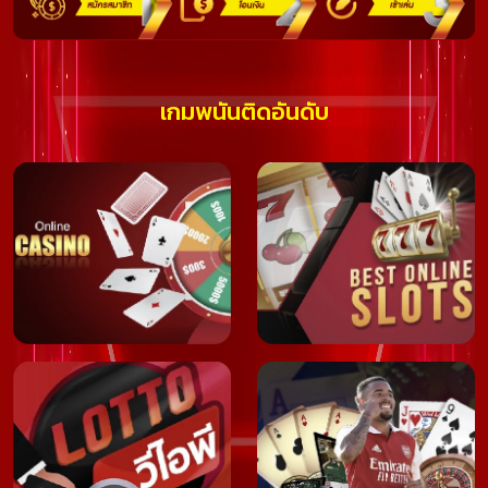
เกมพนันติดอันดับ