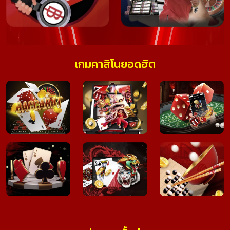
เกมคาสิโนยอดฮิต