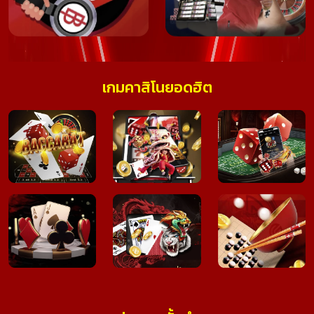
เกมคาสิโนยอดฮิต