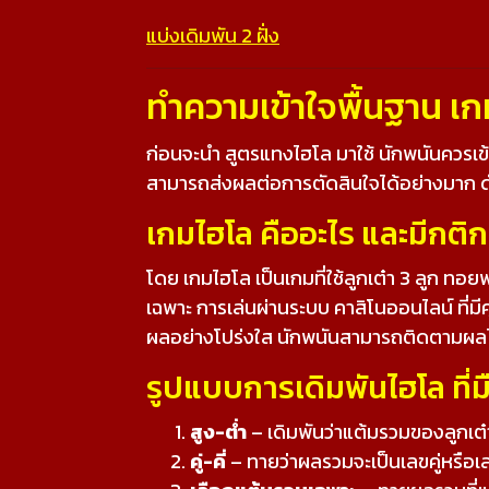
แบ่งเดิมพัน 2 ฝั่ง
ทำความเข้าใจพื้นฐาน เ
ก่อนจะนำ สูตรแทงไฮโล มาใช้ นักพนันควรเ
สามารถส่งผลต่อการตัดสินใจได้อย่างมาก ด
เกมไฮโล คืออะไร และมีกติ
โดย เกมไฮโล เป็นเกมที่ใช้ลูกเต๋า 3 ลูก ทอย
เฉพาะ การเล่นผ่านระบบ คาสิโนออนไลน์ ที่
ผลอย่างโปร่งใส นักพนันสามารถติดตามผลไ
รูปแบบการเดิมพันไฮโล ที่มื
สูง-ต่ำ
– เดิมพันว่าแต้มรวมของลูกเต๋า
คู่-คี่
– ทายว่าผลรวมจะเป็นเลขคู่หรือเล