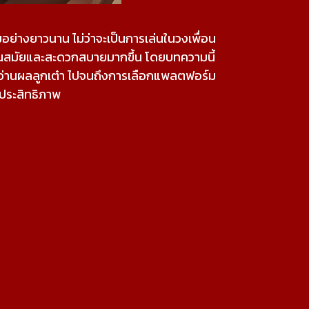
ยมอย่างยาวนาน ไม่ว่าจะเป็นการเล่นในวงเพื่อน
ทันสมัยและสะดวกสบายมากขึ้น โดยบทความนี้
การอ่านผลลูกเต๋า ไปจนถึงการเลือกแพลตฟอร์ม
ีประสิทธิภาพ