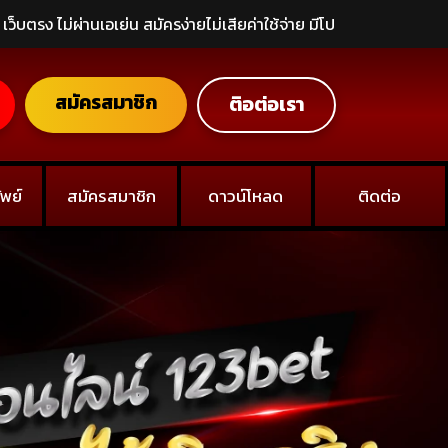
เอเย่น สมัครง่ายไม่เสียค่าใช้จ่าย มีโปรโมชั่นแจกไม่อั้น และ มีเกมส์ค
สมัครสมาชิก
ติอต่อเรา
ัพย์
สมัครสมาชิก
ดาวน์โหลด
ติดต่อ