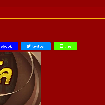
cebook
twitter
line