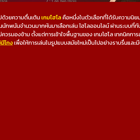
ไปด้วยความตื่นเต้น
เกมไฮโล
คือหนึ่งในตัวเลือกที่ได้รับความนิ
ันนักพนันจำนวนมากหันมาเลือกเล่น ไฮโลออนไลน์ ผ่านระบบที่
ม่ไม่ควรมองข้าม ตั้งแต่การเข้าใจพื้นฐานของ เกมไฮโล เทคนิค
มีโกง
เพื่อให้การเล่นในรูปแบบสมัยใหม่เป็นไปอย่างราบรื่นและม