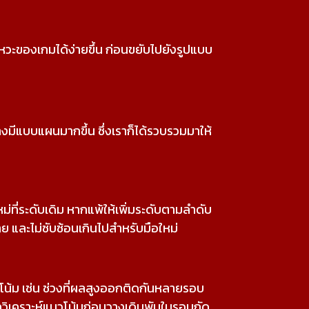
จจังหวะของเกมได้ง่ายขึ้น ก่อนขยับไปยังรูปแบบ
างมีแบบแผนมากขึ้น ซึ่งเราก็ได้รวบรวมมาให้
ม่ที่ระดับเดิม หากแพ้ให้เพิ่มระดับตามลำดับ
่าย และไม่ซับซ้อนเกินไปสำหรับมือใหม่
โน้ม เช่น ช่วงที่ผลสูงออกติดกันหลายรอบ
ถวิเคราะห์แนวโน้มก่อนวางเดิมพันในรอบถัด