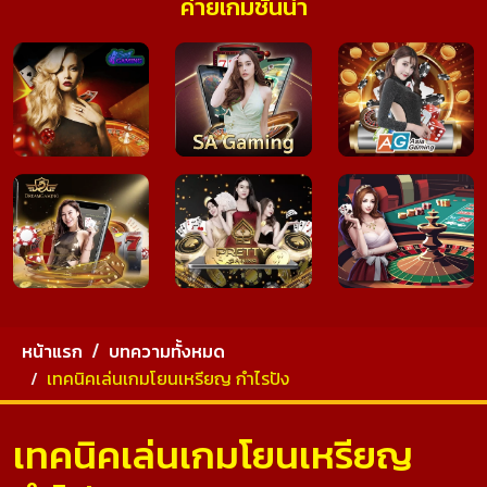
ค่ายเกมชั้นนำ
หน้าแรก
บทความทั้งหมด
เทคนิคเล่นเกมโยนเหรียญ กำไรปัง
เทคนิคเล่นเกมโยนเหรียญ