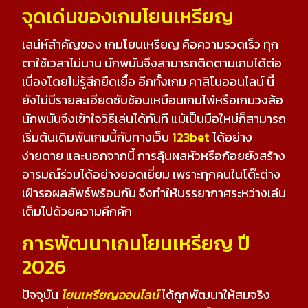
จุดเด่นของเกมโยนเหรียญ
เสน่ห์สำคัญของ เกมโยนเหรียญ คือความรวดเร็ว ทุก
ตาใช้เวลาไม่นาน นักพนันจึงสามารถติดตามเกมได้ต่อ
เนื่องโดยไม่รู้สึกยืดเยื้อ อีกทั้งเกม คาสิโนออนไลน์ นี้
ยังไม่มีรายละเอียดซับซ้อนเหมือนเกมไพ่หรือเกมวงล้อ
นักพนันจึงเข้าใจวิธีเล่นได้ทันที แม้เป็นมือใหม่ก็สามารถ
เริ่มต้นเดิมพันเกมนี้กับทางเว็บ
123
bet
ได้อย่าง
ง่ายดาย และนอกจากนี้ การลุ้นผลหัวหรือก้อยยังสร้าง
อารมณ์ร่วมได้อย่างยอดเยี่ยม เพราะทุกคนในโต๊ะต่าง
เฝ้ารอผลลัพธ์พร้อมกัน จึงทำให้บรรยากาศระหว่างเล่น
เต็มไปด้วยความคึกคัก
การพัฒนาเกมโยนเหรียญ ปี
2026
ปัจจุบัน
โยนเหรียญออนไลน์
ได้ถูกพัฒนาให้สมจริง