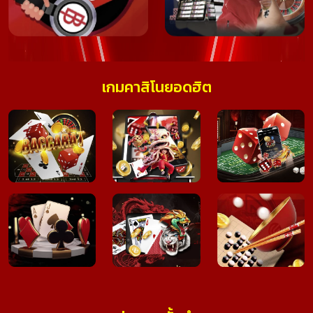
เกมคาสิโนยอดฮิต