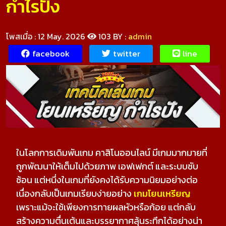
กำไรปัง
โพสเมื่อ : 12 May. 2026
103
BY :
admin
facebook
twitter
line
ในโลกการเดิมพันเกม คาสิโนออนไลน์ มีเกมมากมายที่
ถูกพัฒนาให้เต็มไปด้วยภาพ เอฟเฟกต์ และระบบซับ
ซ้อน แต่หนึ่งในเกมที่ยังคงได้รับความนิยมอย่างต่อ
เนื่องกลับเป็นเกมเรียบง่ายอย่าง
เกมโยนเหรียญ
เพราะแม้จะใช้เพียงการทายผลหัวหรือก้อย แต่กลับ
สร้างความตื่นเต้นและบรรยากาศลุ้นระทึกได้อย่างน่า