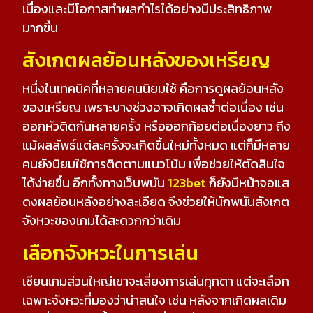
เนื่องและมีโอกาสทำผลกำไรได้อย่างมีประสิทธิภาพ
มากขึ้น
สังเกตผลย้อนหลังของเหรียญ
หนึ่งในเทคนิคที่หลายคนนิยมใช้ คือการดูผลย้อนหลัง
ของเหรียญ เพราะบางช่วงอาจเกิดผลซ้ำต่อเนื่อง เช่น
ออกหัวติดกันหลายครั้ง หรือออกก้อยต่อเนื่องยาว ถึง
แม้ผลลัพธ์แต่ละครั้งจะเกิดขึ้นใหม่ทั้งหมด แต่ก็มีหลาย
คนยังนิยมใช้การติดตามแนวโน้ม เพื่อช่วยให้ตัดสินใจ
ได้ง่ายขึ้น อีกทั้งทางเว็บพนัน
123
bet
ก็ยังมีหน้าจอแส
ดงผลย้อนหลังอย่างละเอียด จึงช่วยให้นักพนันสังเกต
จังหวะของเกมได้สะดวกกว่าเดิม
เลือกจังหวะในการเล่น
เซียนเกมส่วนใหญ่เขาจะเลี่ยงการเล่นทุกตา แต่จะเลือก
เฉพาะจังหวะที่มองว่าน่าสนใจ เช่น หลังจากเกิดผลเดิม