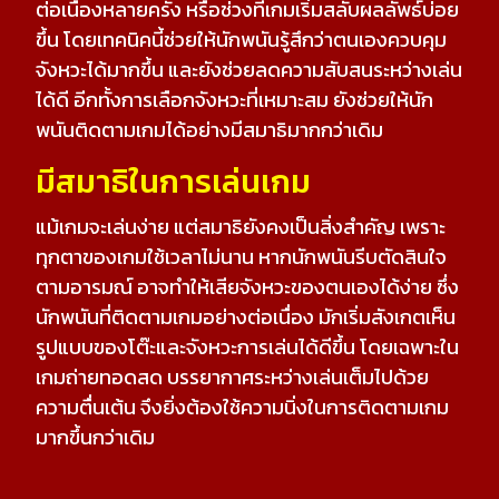
ต่อเนื่องหลายครั้ง หรือช่วงที่เกมเริ่มสลับผลลัพธ์บ่อย
ขึ้น โดยเทคนิคนี้ช่วยให้นักพนันรู้สึกว่าตนเองควบคุม
จังหวะได้มากขึ้น และยังช่วยลดความสับสนระหว่างเล่น
ได้ดี อีกทั้งการเลือกจังหวะที่เหมาะสม ยังช่วยให้นัก
พนันติดตามเกมได้อย่างมีสมาธิมากกว่าเดิม
มีสมาธิในการเล่นเกม
แม้เกมจะเล่นง่าย แต่สมาธิยังคงเป็นสิ่งสำคัญ เพราะ
ทุกตาของเกมใช้เวลาไม่นาน หากนักพนันรีบตัดสินใจ
ตามอารมณ์ อาจทำให้เสียจังหวะของตนเองได้ง่าย ซึ่ง
นักพนันที่ติดตามเกมอย่างต่อเนื่อง มักเริ่มสังเกตเห็น
รูปแบบของโต๊ะและจังหวะการเล่นได้ดีขึ้น โดยเฉพาะใน
เกมถ่ายทอดสด บรรยากาศระหว่างเล่นเต็มไปด้วย
ความตื่นเต้น จึงยิ่งต้องใช้ความนิ่งในการติดตามเกม
มากขึ้นกว่าเดิม