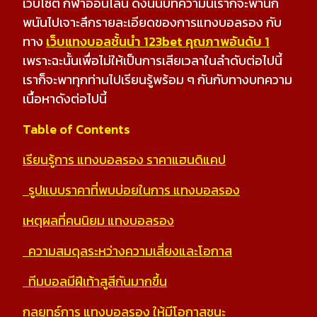
เว็บไซต์ กีฬาออนไลน์ ดังนั้นบทความนีเราก็จะพานัก
พนันไปเจาะลึกรายละเอียดของการแทงบอลรอง กับ
ทาง
เว็บแทงบอลชั้นนำ 123
bet คุณภาพอันดับ 1
เพราะฉะนั้นเพื่อไม่ให้เป็นการเสียเวลาในลำดับต่อไปนี้
เราก็จะพาทุกท่านไปเรียนรู้พร้อม ๆ กันกับทางบทความ
เนื้อหาดังต่อไปนี้
Table of Contents
เรียนรู้การ แทงบอลรอง ราคาแฮนดิแคป
รูปแบบราคาที่พบบ่อยในการ แทงบอลรอง
เหตุผลที่คนนิยม แทงบอลรอง
ความสมดุลระหว่างความเสี่ยงและโอกาส
ทีมบอลมีฝีเท้าสูสีกันมากขึ้น
กลยุทธ์การ แทงบอลรอง ให้มีโอกาสชนะ