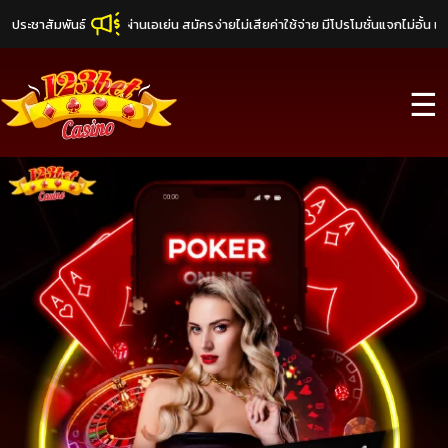
น
เว็บตรง ไม่ผ่านเอเย่น สมัครง่ายไม่เสียค่าใช้จ่าย มีโปรโมชั่นแจกไม่อั้น และ มีเกม
ประชาสัมพันธ์
☰