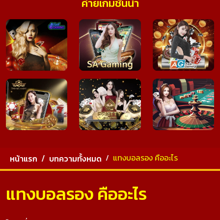
ค่ายเกมชั้นนำ
แทงบอลรอง คืออะไร
หน้าแรก
บทความทั้งหมด
แทงบอลรอง คืออะไร