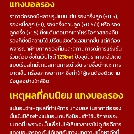
แทงบอลรอง
ราคาต่อรองมีหลายรูปแบบ เช่น รองครึ่งลูก (+0.5),
รองหนึ่งลูก (+1), รองครึ่งควบลูก (+0.5/1) หรือ รอง
ลูกครึ่ง (+1.5) ยิ่งแต้มต่อมากเท่าไหร่ โอกาสของทีม
รองก็ยิ่งมีความได้เปรียบเชิงตัวเลขมากขึ้น แต่ก็ต้อง
พิจารณาศักยภาพของทีมและสถานการณ์การแข่งขัน
ร่วมด้วย ซึ่งในเว็บไซต์
123
bet
ปัจจุบันราคาจะอัปเดต
แบบเรียลไทม์ตามสถานการณ์ เช่น รายชื่อนักเตะ การ
บาดเจ็บ หรือสภาพอากาศ ซึ่งทำให้ผู้เล่นต้องติดตาม
ข้อมูลอย่างใกล้ชิด
เหตุผลที่คนนิยม แทงบอลรอง
แน่นอนว่าเหตุผลที่ทำให้การ แทงบอล ในราคาต่อรอง
นั้นมันมีดีอย่างแน่นอน คนถึงนิยมเข้าใช้บริการเยอะ
ขนาดนี้ เพราะฉะนั้นเพื่อไม่ให้เสียเวลาเราไปดู ข้อดีการ
แทงบอบลรอง กันได้เลยกับทางบทความเนื้อหาดังนี้