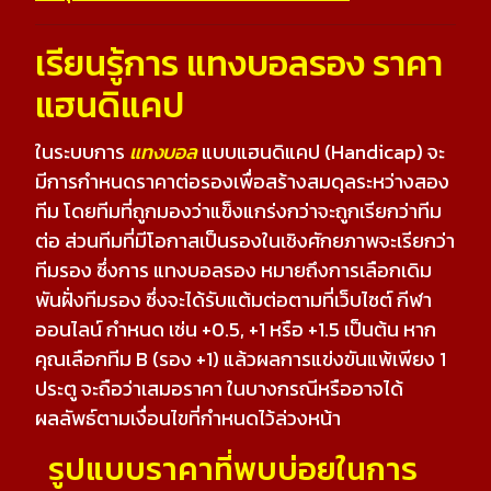
เรียนรู้การ แทงบอลรอง ราคา
แฮนดิแคป
ในระบบการ
แทงบอล
แบบแฮนดิแคป (Handicap) จะ
มีการกำหนดราคาต่อรองเพื่อสร้างสมดุลระหว่างสอง
ทีม โดยทีมที่ถูกมองว่าแข็งแกร่งกว่าจะถูกเรียกว่าทีม
ต่อ ส่วนทีมที่มีโอกาสเป็นรองในเชิงศักยภาพจะเรียกว่า
ทีมรอง ซึ่งการ แทงบอลรอง หมายถึงการเลือกเดิม
พันฝั่งทีมรอง ซึ่งจะได้รับแต้มต่อตามที่เว็บไซต์ กีฬา
ออนไลน์ กำหนด เช่น +0.5, +1 หรือ +1.5 เป็นต้น หาก
คุณเลือกทีม B (รอง +1) แล้วผลการแข่งขันแพ้เพียง 1
ประตู จะถือว่าเสมอราคา ในบางกรณีหรืออาจได้
ผลลัพธ์ตามเงื่อนไขที่กำหนดไว้ล่วงหน้า
รูปแบบราคาที่พบบ่อยในการ